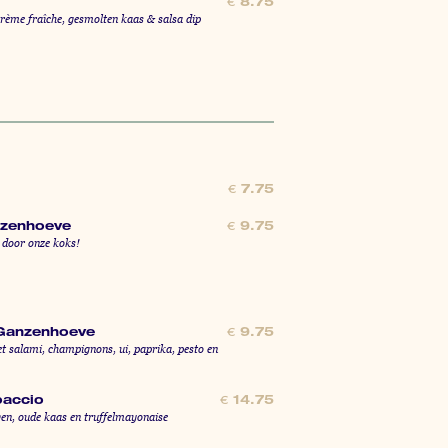
s
€
8.75
crème fraîche, gesmolten kaas & salsa dip
€
7.75
nzenhoeve
€
9.75
 door onze koks!
Ganzenhoeve
€
9.75
 salami, champignons, ui, paprika, pesto en
paccio
€
14.75
ven, oude kaas en truffelmayonaise