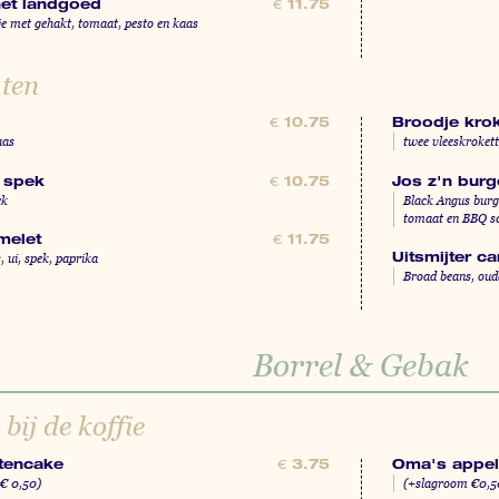
het landgoed
€
11.75
 met gehakt, tomaat, pesto en kaas
ten
Broodje kro
€
10.75
aas
twee vleeskrokett
r spek
Jos z'n burg
€
10.75
ek
Black Angus burge
tomaat en BBQ sa
melet
€
11.75
 ui, spek, paprika
Uitsmijter c
Broad beans, oude
Borrel & Gebak
bij de koffie
tencake
Oma's appe
€
3.75
 € 0,50)
(+slagroom €0,5