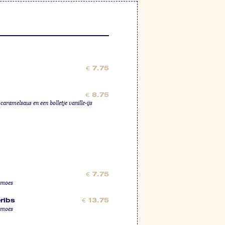
€
7.75
€
8.75
caramelsaus en een bolletje vanille-ijs
€
7.75
elmoes
ribs
€
13.75
elmoes