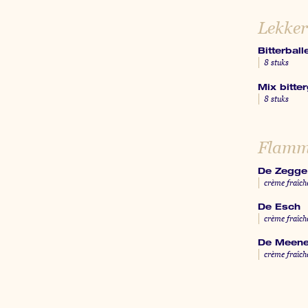
Lekker 
Bitterball
8 stuks
Mix bitter
8 stuks
Flamm
De Zegge
crème fraîche
De Esch
crème fraîch
De Meen
crème fraîch