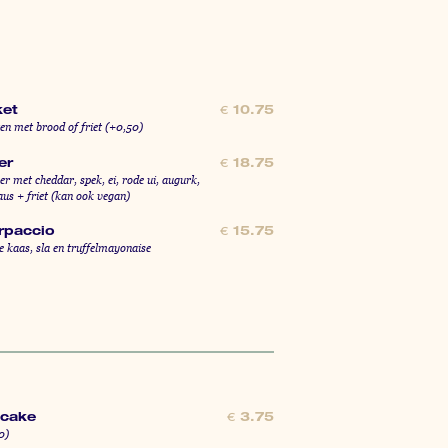
ket
€
10.75
en met brood of friet (+0,50)
er
€
18.75
r met cheddar, spek, ei, rode ui, augurk,
us + friet (kan ook vegan)
arpaccio
€
15.75
 kaas, sla en truffelmayonaise
lcake
€
3.75
0)