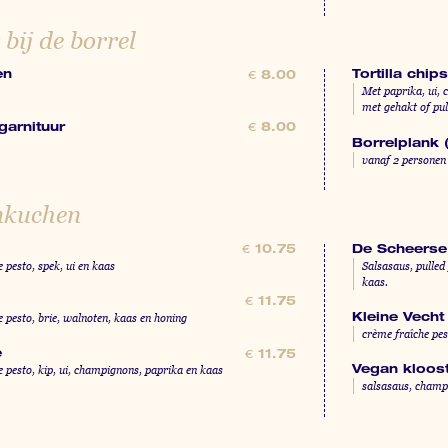
bij de borrel
en
Tortilla chip
€
8.00
Met paprika, ui, 
met gehakt of pul
garnituur
€
8.00
Borrelplank (
vanaf 2 personen
kuchen
De Scheerse
€
10.75
 pesto, spek, ui en kaas
Salsasaus, pulled
kaas.
€
11.75
e pesto, brie, walnoten, kaas en honing
Kleine Vecht
crème fraîche pest
e
€
11.75
e pesto, kip, ui, champignons, paprika en kaas
Vegan kloost
salsasaus, champi