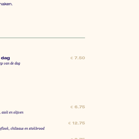
maken.
 dag
€
7.50
ep van de dag
€
6.75
aioli en olijven
€
12.75
flook, chilisaus en stokbrood