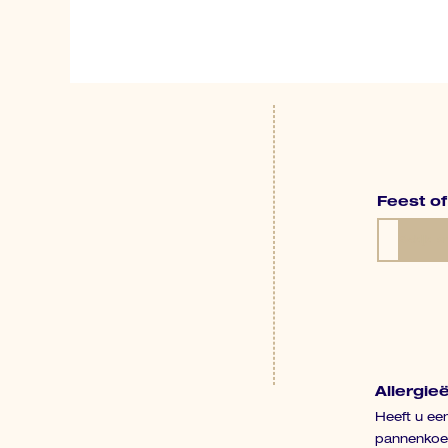
Feest o
Bekijk 
Bekijk 
Allergie
Heeft u een
pannenkoeke