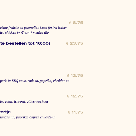
s
€
8.75
crème fraîche en gesmolten kaas (extra lekker
led chicken (+ € 3,75) + salsa dip
te bestellen tot 16:00)
€
23.75
€
12.75
 pork in BBQ saus, rode ui, paprika, cheddar en
€
12.75
o, zalm, lente-ui, olijven en kaas
ertje
€
11.75
gnons, ui, paprika, olijven en lente-ui