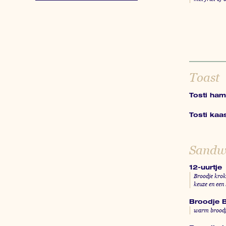
Toast
Tosti ham
Tosti kaa
Sandw
12-uurtje
Broodje krok
keuze en een 
Broodje B
warm broodje