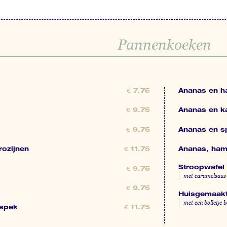
Pannenkoeken
Ananas en 
€
7.75
Ananas en k
€
9.75
Ananas en s
€
9.75
rozijnen
Ananas, ham
€
11.75
Stroopwafel e
€
9.75
met caramelsaus
€
9.75
Huisgemaakt
met een bolletje 
 spek
€
11.75