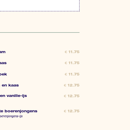
ham
€
11.75
aas
€
11.75
pek
€
11.75
 en kaas
€
12.75
n vanille-ijs
€
12.75
e boerenjongens
€
12.75
boerenjongens-ijs