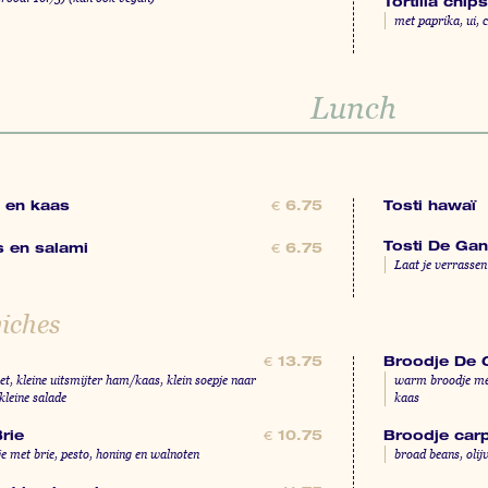
Tortilla chip
met paprika, ui, 
Lunch
 en kaas
Tosti hawaï
€
6.75
Tosti De Ga
s en salami
€
6.75
Laat je verrassen
iches
Broodje De 
€
13.75
et, kleine uitsmijter ham/kaas, klein soepje naar
warm broodje met
kleine salade
kaas
rie
Broodje car
€
10.75
 met brie, pesto, honing en walnoten
broad beans, olij