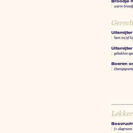
Broodje 
warm broodje
Gerech
Uitsmijter
ham en/of k
Uitsmijte
gebakken sp
Boeren o
champignons,
Lekker 
Bosvruch
(+ slagroom