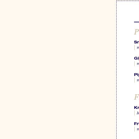
P
Sn
m
Gi
m
P
m
F
K
M
Fr
m