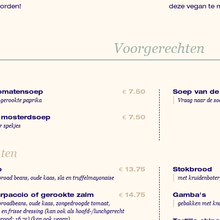
orden!
deze vegan te 
Voorgerechten
omatensoep
Soep van de
€
7.50
 gerookte paprika
Vraag naar de so
 mosterdsoep
€
7.50
r spekjes
ten
o
Stokbrood
€
13.75
 broad beans, oude kaas, sla en truffelmayonaise
met kruidenboter, 
rpaccio of gerookte zalm
Gamba's
€
14.75
 broadbeans, oude kaas, zongedroogde tomaat,
gebakken met kno
 frisse dressing (kan ook als hoofd-/lunchgerecht
 brood: 16.75) (kan ook vegan)