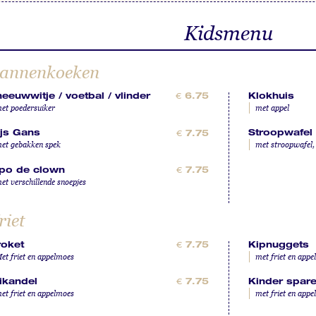
Kidsmenu
annenkoeken
eeuwwitje / voetbal / vlinder
Klokhuis
€
6.75
et poedersuiker
met appel
js Gans
Stroopwafel
€
7.75
et gebakken spek
met stroopwafel, 
ipo de clown
€
7.75
et verschillende snoepjes
riet
roket
Kipnuggets
€
7.75
et friet en appelmoes
met friet en app
ikandel
Kinder spare
€
7.75
et friet en appelmoes
met friet en app